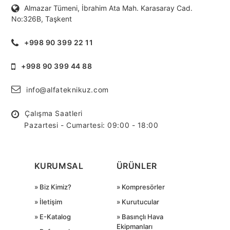
Almazar Tümeni, İbrahim Ata Mah. Karasaray Cad.
No:326B, Taşkent
+998 90 399 22 11
+998 90 399 44 88
info@alfateknikuz.com
Çalışma Saatleri
Pazartesi - Cumartesi: 09:00 - 18:00
KURUMSAL
ÜRÜNLER
» Biz Kimiz?
» Kompresörler
» İletişim
» Kurutucular
» E-Katalog
» Basınçlı Hava
Ekipmanları